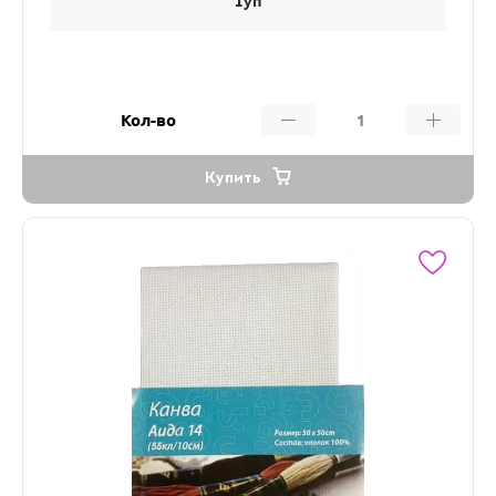
1уп
Кол-во
Купить