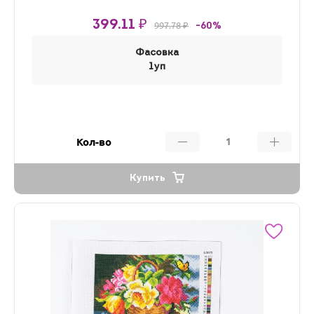
399.11 ₽
997.78 ₽
-60%
Фасовка
1уп
Кол-во
Купить