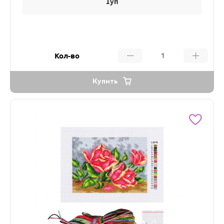
1уп
Кол-во
Купить