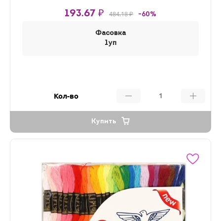
193.67 ₽
484.18 ₽
-60%
Фасовка
1уп
Кол-во
Купить