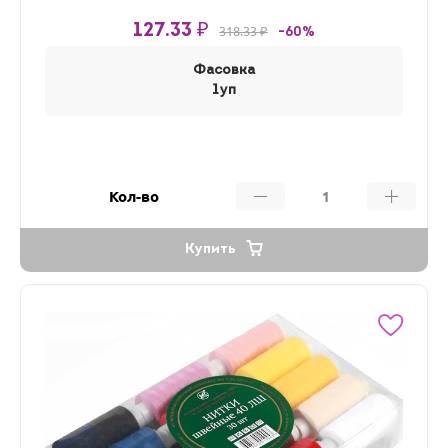
127.33 ₽
318.33 ₽
-60%
Фасовка
1уп
Кол-во
Купить