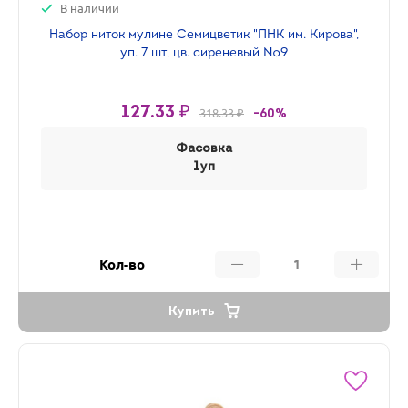
В наличии
Набор ниток мулине Семицветик "ПНК им. Кирова",
уп. 7 шт, цв. сиреневый №9
127.33 ₽
318.33 ₽
-60%
Фасовка
1уп
Кол-во
Купить