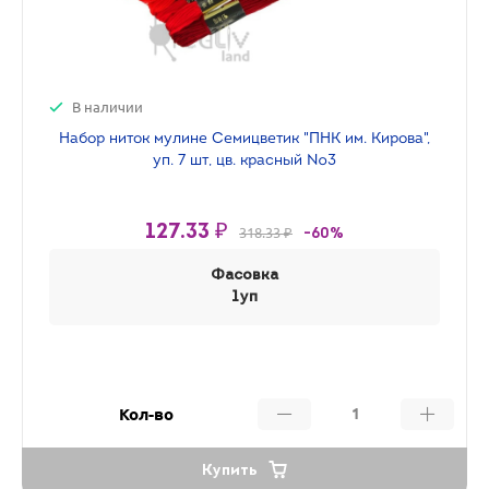
В наличии
Набор ниток мулине Семицветик "ПНК им. Кирова",
уп. 7 шт, цв. красный №3
127.33 ₽
318.33 ₽
-60%
Фасовка
1уп
Кол-во
Купить