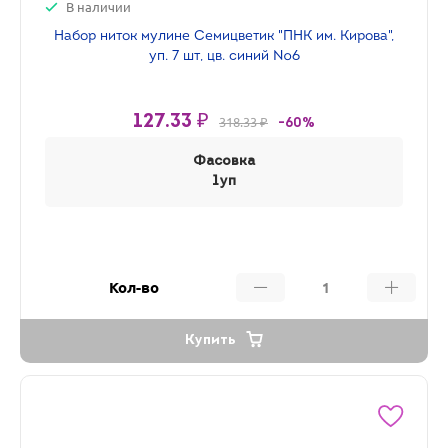
В наличии
Набор ниток мулине Семицветик "ПНК им. Кирова",
уп. 7 шт, цв. синий №6
127.33 ₽
318.33 ₽
-60%
Фасовка
1уп
Кол-во
Купить