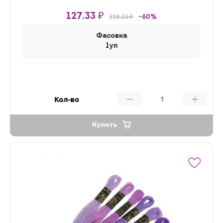
127.33 ₽
318.33 ₽
-60%
Фасовка
1уп
Кол-во
Купить