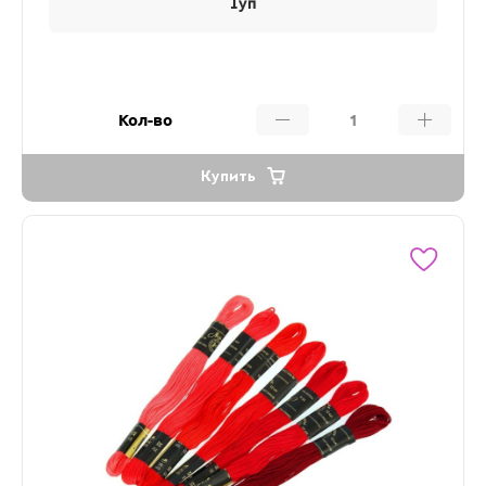
1уп
Кол-во
Купить