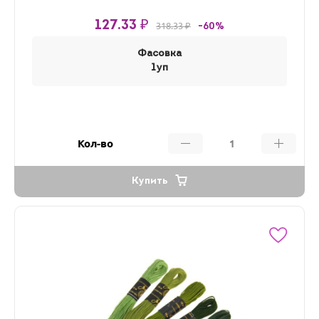
127.33 ₽
318.33 ₽
-60%
Фасовка
1уп
Кол-во
Купить