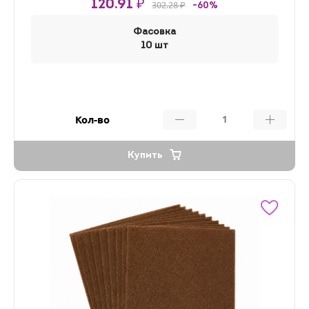
120.91 ₽
302.28 ₽
-60%
Фасовка
10 шт
Кол-во
Купить