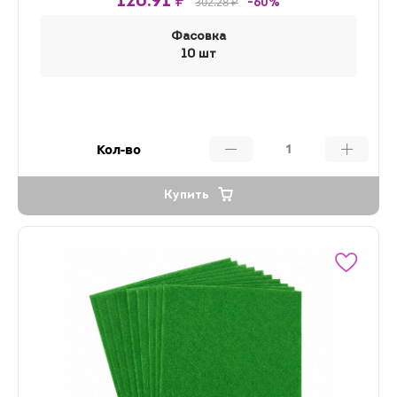
120.91 ₽
302.28 ₽
-60%
Фасовка
10 шт
Кол-во
Купить