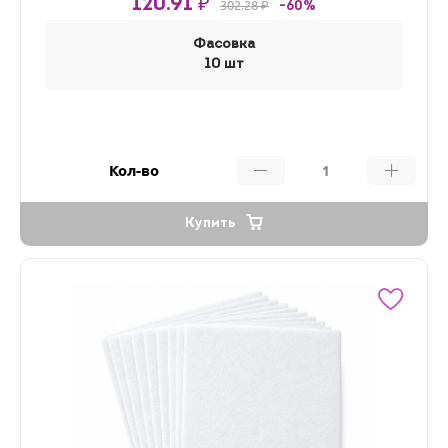
120.91 ₽
302.28 ₽
-60%
Фасовка
10 шт
Кол-во
Купить