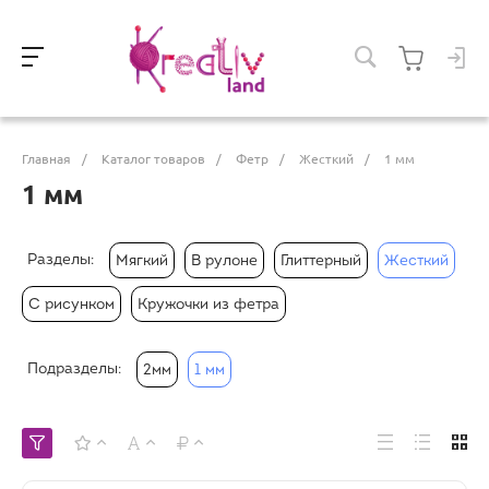
Главная
/
Каталог товаров
/
Фетр
/
Жесткий
/
1 мм
1 мм
Разделы:
Мягкий
В рулоне
Глиттерный
Жесткий
С рисунком
Кружочки из фетра
Подразделы:
2мм
1 мм