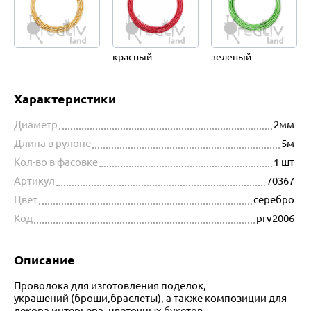
красный
зеленый
Характеристики
Диаметр
2мм
Длина в рулоне
5м
Кол-во в фасовке
1 шт
Артикул
70367
Цвет
серебро
Код
prv2006
Описание
Проволока для изготовления поделок,
украшений (броши,браслеты), а также композиции для
декора интерьера, цветочных букетов.