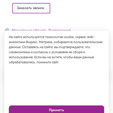
Заказать звонок
Московская область, Дзержинский,
Денисьевский проезд, 15 (офис)
На сайте используется технология cookie, сервис web-
аналитики Яндекс. Метрика, собираются пользовательские
Часы работы:
данные. Оставаясь на сайте, вы подтверждаете, что
с 09:00 до 18:00, сб-вс - выходные
ознакомлены и согласны с условиями их сбора и
использования. Если вы не хотите, чтобы ваши данные
Написать нам
обрабатывались, покиньте сайт.
Все права защищены 2026 год.
ИП Саидов Хусниддин Нуриддинович, ИНН 77189802725
Политика
Согласие на обработку
конфиденциальности
ПДн
Принять