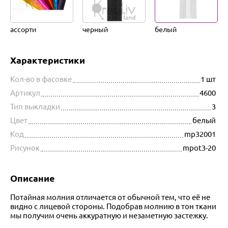
ассорти
черный
белый
Характеристики
Кол-во в фасовке
1 шт
Артикул
4600
Тип выкладки
3
Цвет
белый
Код
mp32001
Рисунок
mpot3-20
Описание
Потайная молния отличается от обычной тем, что её не
видно с лицевой стороны. Подобрав молнию в тон ткани
мы получим очень аккуратную и незаметную застежку.