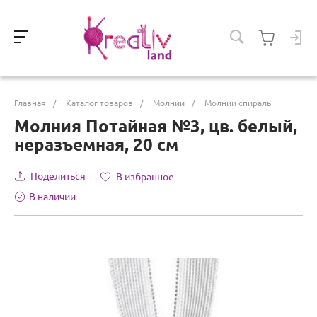
Главная
/
Каталог товаров
/
Молнии
/
Молнии спираль
Молния Потайная №3, цв. белый,
неразъемная, 20 см
Поделиться
В избранное
В наличии