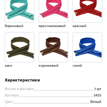
бирюзовый
ярко-малиновый
красный
хаки
коричневый
синий
Характеристики
Кол-во в фасовке
1 шт
Артикул
5435
Цвет
белый