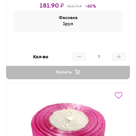
181.90 ₽
454.75 ₽
-60%
Фасовка
1рул
Кол-во
Купить