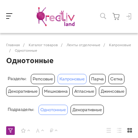
Главная
/
Каталог товаров
/
Ленты отделочные
/
Капроновые
/
Однотонные
Однотонные
Разделы:
Репсовые
Капроновые
Парча
Сетка
Декоративные
Мешковина
Атласные
Джинсовые
Подразделы:
Однотонные
Декоративные