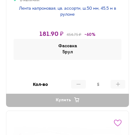
Лента капроновая, цв. ассорти, ш.50 мм, 45,5 м в
рулоне
181.90 ₽
454.75 ₽
-60%
Фасовка
5рул
Кол-во
Купить