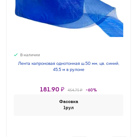
В наличии
Лента капроновая однотонная ш.50 мм, цв. синий,
45,5 м в рулоне
181.90 ₽
454.75 ₽
-60%
Фасовка
1рул