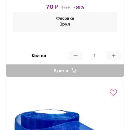
70 ₽
175 ₽
-60%
Фасовка
1рул
Кол-во
Купить