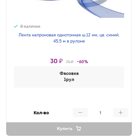
В наличии
Лента капроновая однотонная ш.12 мм, цв. синий,
45,5 м в рулоне
30 ₽
75 ₽
-60%
Фасовка
1рул
Кол-во
Купить