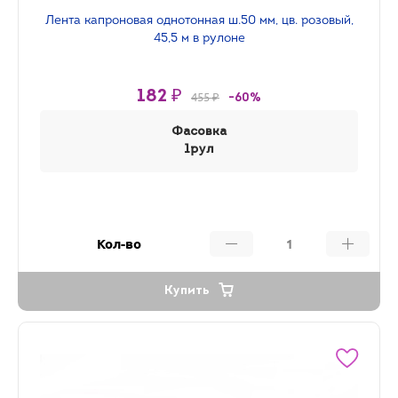
Лента капроновая однотонная ш.50 мм, цв. розовый,
45,5 м в рулоне
182 ₽
455 ₽
-60%
Фасовка
1рул
Кол-во
Купить