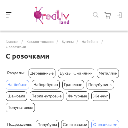
Главная
/
Каталог товаров
/
Бусины
/
На бобине
/
С розочками
С розочками
Разделы:
Деревянные
Буквы, Смайлики
Металлик
На бобине
Набор бусин
Граненые
Полубусины
Шамбала
Перламутровые
Фигурные
Жемчуг
Полуматовые
Подразделы:
Полубусы
Со стразами
С розочками