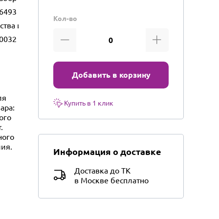
6493
Кол-во
ества и бытового использования
l0032
Добавить в корзину
ля
Купить в 1 клик
ара:
ого
.
ного
лия.
Информация о доставке
Доставка до ТК
в Москве бесплатно