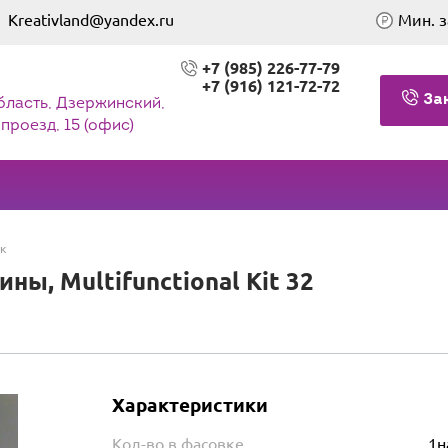
Kreativland@yandex.ru
Мин. з
+7 (985) 226-77-79
+7 (916) 121-72-72
За
бласть, Дзержинский,
проезд, 15 (офис)
к
ы, Multifunctional Kit 32
Характеристики
Кол-во в фасовке
1н