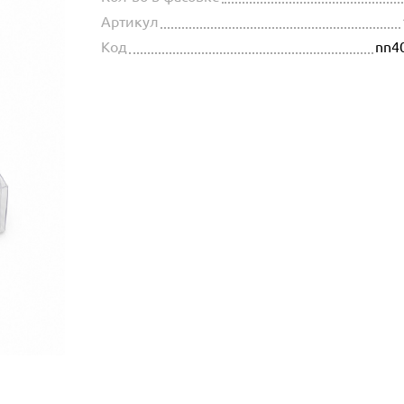
Артикул
Код
nn4