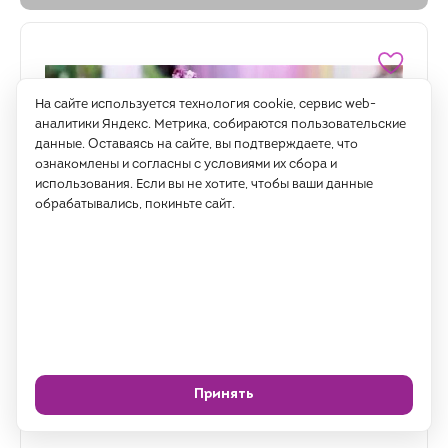
На сайте используется технология cookie, сервис web-
аналитики Яндекс. Метрика, собираются пользовательские
данные. Оставаясь на сайте, вы подтверждаете, что
ознакомлены и согласны с условиями их сбора и
использования. Если вы не хотите, чтобы ваши данные
обрабатывались, покиньте сайт.
В наличии
Принять
Алмазная живопись, подрамник, полная выкладка, 20
х 30 см, арт. AK2030090 СИРЕНЬ