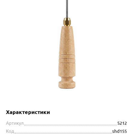
Характеристики
Артикул
5212
Код
shd155