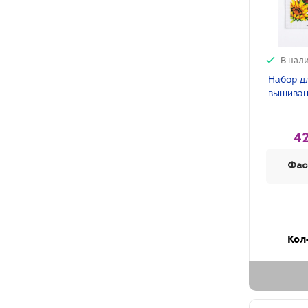
В нал
Набор д
вышивани
42
Фас
Кол