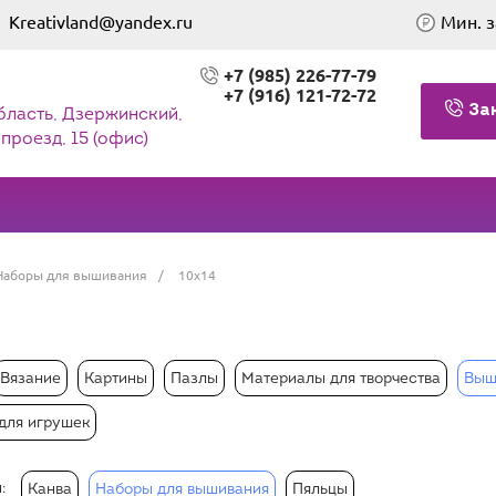
Kreativland@yandex.ru
Мин. з
+7 (985) 226-77-79
+7 (916) 121-72-72
За
бласть, Дзержинский,
проезд, 15 (офис)
Наборы для вышивания
/
10х14
Вязание
Картины
Пазлы
Материалы для творчества
Выш
для игрушек
:
Канва
Наборы для вышивания
Пяльцы