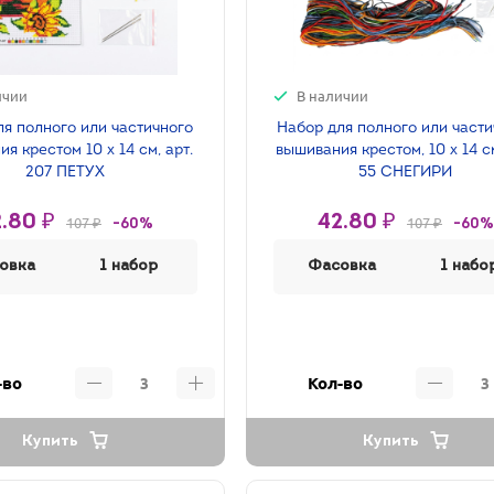
ичии
В наличии
ля полного или частичного
Набор для полного или част
я крестом 10 х 14 см, арт.
вышивания крестом, 10 х 14 см
207 ПЕТУХ
55 СНЕГИРИ
.80 ₽
42.80 ₽
107 ₽
107 ₽
-60%
-60%
овка
1 набор
Фасовка
1 набо
-во
Кол-во
Купить
Купить