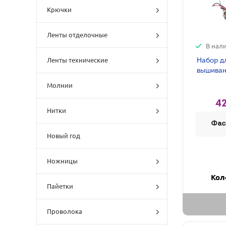
Крючки
Ленты отделочные
В нал
Ленты технические
Набор д
вышивани
Молнии
42
Нитки
Фас
Новый год
Ножницы
Кол
Пайетки
Проволока