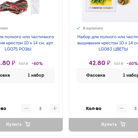
ичии
В наличии
ля полного или частичного
Набор для полного или част
я крестом 10 х 14 см, арт.
вышивания крестом 10 х 14 см
LG075 РОЗЫ
LG083 ЦВЕТЫ
.80 ₽
42.80 ₽
107 ₽
107 ₽
-60%
-60%
овка
1 набор
Фасовка
1 набо
-во
Кол-во
Купить
Купить