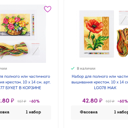
ичии
В наличии
ля полного или частичного
Набор для полного или част
я крестом, 10 х 14 см, арт.
вышивания крестом, 10 х 14 см
77 БУКЕТ В КОРЗИНЕ
LG078 МАК
.80 ₽
42.80 ₽
107 ₽
107 ₽
-60%
-60%
овка
1 набор
Фасовка
1 набо