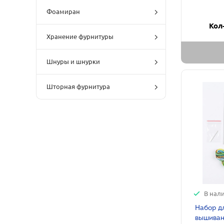
Фоамиран
Кол
Хранение фурнитуры
Шнуры и шнурки
Шторная фурнитура
В нал
Набор д
вышивани