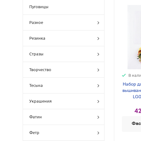
Пуговицы
Разное
Резинка
Стразы
Творчество
В нал
Набор д
Тесьма
вышивани
LG0
Украшения
42
Фатин
Фас
Фетр