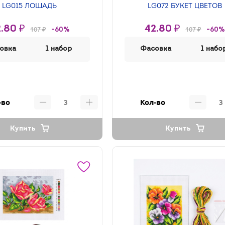
LG015 ЛОШАДЬ
LG072 БУКЕТ ЦВЕТОВ
.80 ₽
42.80 ₽
107 ₽
107 ₽
-60%
-60%
овка
1 набор
Фасовка
1 набо
-во
Кол-во
Купить
Купить