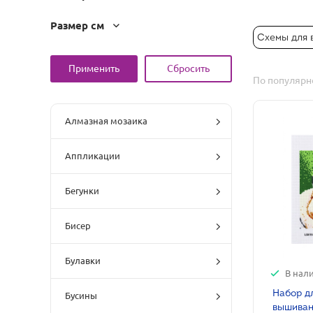
Размер см
Схемы для 
По популярн
Алмазная мозаика
Аппликации
Бегунки
Бисер
Булавки
В нал
Набор д
Бусины
вышивани