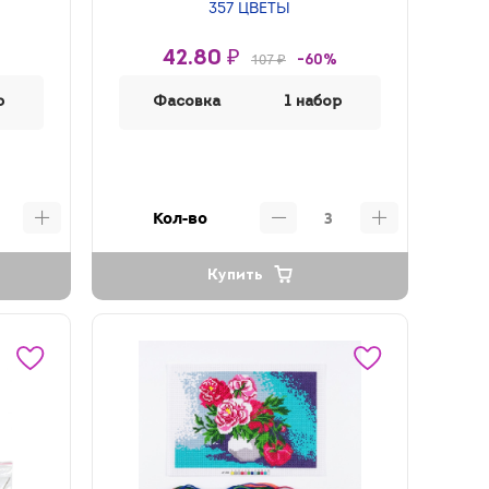
357 ЦВЕТЫ
42.80 ₽
107 ₽
-60%
р
Фасовка
1 набор
Кол-во
Купить