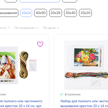
вышивания
10х14
40х50
20х28
30х40
20х20
ости
По названию
По цене
ичии
В наличии
ля полного или частичного
Набор для полного или част
я крестом 10 х 14 см, арт.
вышивания крестом 10 х 14 см