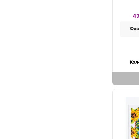
42
Фас
Кол