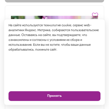
На сайте используется технология cookie, сервис web-
аналитики Яндекс. Метрика, собираются пользовательские
данные. Оставаясь на сайте, вы подтверждаете, что
ознакомлены и согласны с условиями их сбора и
использования. Если вы не хотите, чтобы ваши данные
обрабатывались, покиньте сайт.
В наличии
Принять
Алмазная живопись, подрамник, полная выкладка, 20
х 30 см, арт. AK2030090 СИРЕНЬ